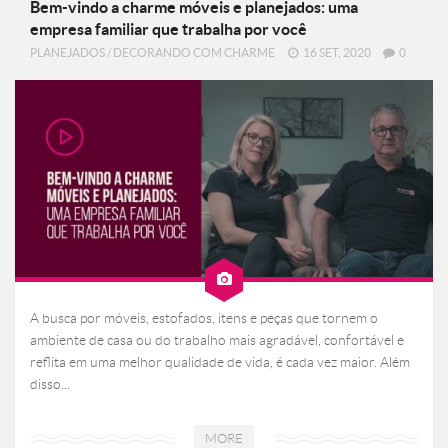
Bem-vindo a charme móveis e planejados: uma
empresa familiar que trabalha por você
PLANEJADOS
/
DECORANDO COM CHARME
16 SET, 2020
0
A busca por móveis, estofados, itens e peças que tornem o
ambiente de casa ou do trabalho mais agradável, confortável e
reflita em uma melhor qualidade de vida, é cada vez maior. Além
disso...
MORE