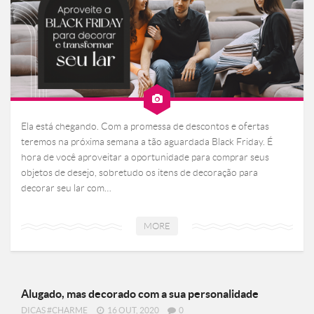
Ela está chegando. Com a promessa de descontos e ofertas
teremos na próxima semana a tão aguardada Black Friday. É
hora de você aproveitar a oportunidade para comprar seus
objetos de desejo, sobretudo os itens de decoração para
decorar seu lar com…
MORE
Alugado, mas decorado com a sua personalidade
DICAS #CHARME
16 OUT, 2020
0