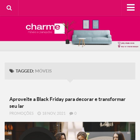
HOME
SOBRE A CHARME
Categorias
Casa do Cliente
Decorando com Charme
TAGGED:
MÓVEIS
Design Consciente
Detalhes Charmosos
Faça Você Mesma
Aproveite a Black Friday para decorar e transformar
seu lar
Meu Lar
PROMOÇÕES
18 NOV, 2021
0
Na Cozinha
Contato