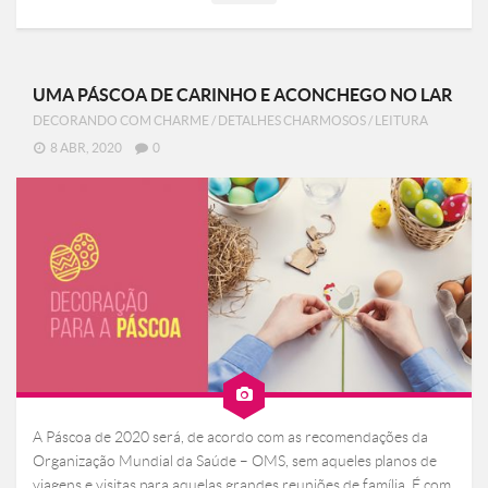
UMA PÁSCOA DE CARINHO E ACONCHEGO NO LAR
DECORANDO COM CHARME
/
DETALHES CHARMOSOS
/
LEITURA
8 ABR, 2020
0
A Páscoa de 2020 será, de acordo com as recomendações da
Organização Mundial da Saúde – OMS, sem aqueles planos de
viagens e visitas para aquelas grandes reuniões de família. É com