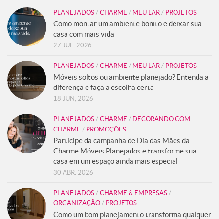
PLANEJADOS
/
CHARME
/
MEU LAR
/
PROJETOS
Como montar um ambiente bonito e deixar sua
casa com mais vida
27 JUL, 2026
PLANEJADOS
/
CHARME
/
MEU LAR
/
PROJETOS
Móveis soltos ou ambiente planejado? Entenda a
diferença e faça a escolha certa
18 JUN, 2026
PLANEJADOS
/
CHARME
/
DECORANDO COM
CHARME
/
PROMOÇÕES
Participe da campanha de Dia das Mães da
Charme Móveis Planejados e transforme sua
casa em um espaço ainda mais especial
30 ABR, 2026
PLANEJADOS
/
CHARME & EMPRESAS
/
ORGANIZAÇÃO
/
PROJETOS
Como um bom planejamento transforma qualquer