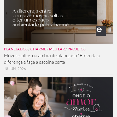
PLANEJADOS
/
CHARME
/
MEU LAR
/
PROJETOS
Móveis soltos ou ambiente planejado? Entenda a
diferença e faça a escolha certa
18 JUN, 2026