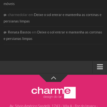
móveis
charmedolar
em
Deixe o sol entrar e mantenha as cortinas e
persianas limpas
Renata Bastos
em
Deixe o sol entrar e mantenha as cortinas
e persianas limpas
HOME
SOBRE A CHARME
Categorias
Casa do Cliente
Av. Silvio Américo Sasdelli, 1743 - Vila A - Foz do Iguaçu -