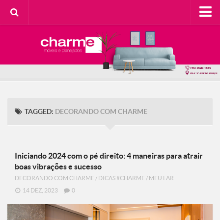
HOME
SOBRE A CHARME
Categorias
Casa do Cliente
Decorando com Charme
TAGGED:
DECORANDO COM CHARME
Design Consciente
Detalhes Charmosos
Faça Você Mesma
Iniciando 2024 com o pé direito: 4 maneiras para atrair
boas vibrações e sucesso
Meu Lar
DECORANDO COM CHARME
/
DICAS #CHARME
/
MEU LAR
Na Cozinha
14 DEZ, 2023
0
Contato