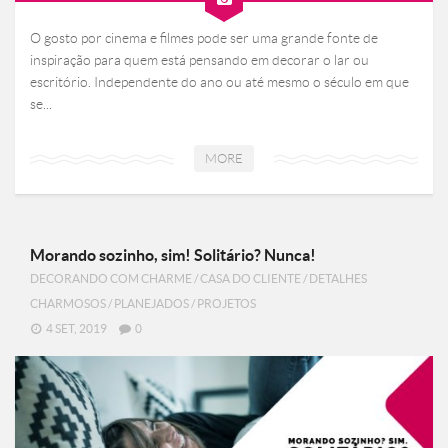
O gosto por cinema e filmes pode ser uma grande fonte de
inspiração para quem está pensando em decorar o lar ou
escritório. Independente do ano ou até mesmo o século em que
se...
MORE
Morando sozinho, sim! Solitário? Nunca!
DECORANDO COM CHARME
/
CASA DO CLIENTE
/
DETALHES
CHARMOSOS
/
PLANEJADOS
/
PROJETOS
4 SET, 2019
0