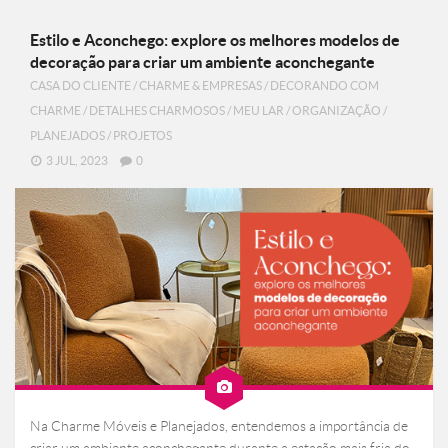
Estilo e Aconchego: explore os melhores modelos de
decoração para criar um ambiente aconchegante
CASA DO CLIENTE
/
CHARME & EMPRESAS
/
DECORANDO COM
CHARME
/
DETALHES CHARMOSOS
/
MEU LAR
/
ORGANIZAÇÃO
/
PLANEJADOS
/
PROJETOS
3 JUL, 2023
0
Na Charme Móveis e Planejados, entendemos a importância de