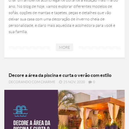
criar um ambiente aconchegante durante a estação mais fria do
ano. No blog de hoje, vamos explorar diferentes modelos de
sofás, opções de mantas e tapetes, peças e detalhes que vão
deixar sua casa com uma decoração de inverno cheia de
personalidade, e claro mais aquecida e acolhedora para você e
sua família.
MORE
Decore a área da piscina e curta o verão com estilo
DECORANDO COM CHARME
25 NOV, 2020
0