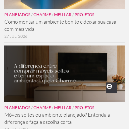
PLANEJADOS
/
CHARME
/
MEU LAR
/
PROJETOS
Como montar um ambiente bonito e deixar sua casa
com mais vida
27 JUL, 2026
PLANEJADOS
/
CHARME
/
MEU LAR
/
PROJETOS
Móveis soltos ou ambiente planejado? Entenda a
diferença e faça a escolha certa