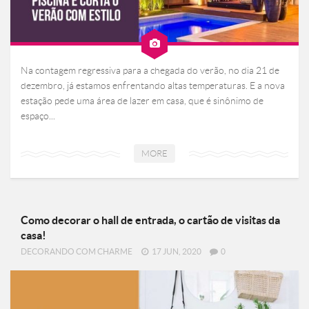
Na contagem regressiva para a chegada do verão, no dia 21 de
dezembro, já estamos enfrentando altas temperaturas. E a nova
estação pede uma área de lazer em casa, que é sinônimo de
espaço...
MORE
Como decorar o hall de entrada, o cartão de visitas da
casa!
DECORANDO COM CHARME
17 JUN, 2020
0