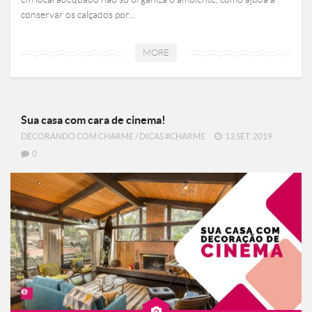
conservar os calçados por...
MORE
Sua casa com cara de cinema!
DECORANDO COM CHARME
/
DICAS #CHARME
13 SET, 2019
0