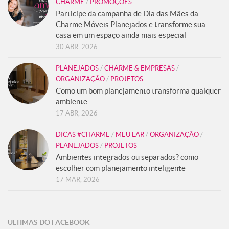
CHARME
/
PROMOÇÕES
Participe da campanha de Dia das Mães da
Charme Móveis Planejados e transforme sua
casa em um espaço ainda mais especial
30 ABR, 2026
PLANEJADOS
/
CHARME & EMPRESAS
/
ORGANIZAÇÃO
/
PROJETOS
Como um bom planejamento transforma qualquer
ambiente
17 ABR, 2026
DICAS #CHARME
/
MEU LAR
/
ORGANIZAÇÃO
/
PLANEJADOS
/
PROJETOS
Ambientes integrados ou separados? como
escolher com planejamento inteligente
17 MAR, 2026
ÚLTIMAS DO FACEBOOK