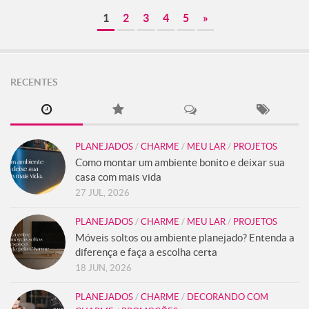
1
2
3
4
5
»
RECENTES
PLANEJADOS
/
CHARME
/
MEU LAR
/
PROJETOS
Como montar um ambiente bonito e deixar sua
casa com mais vida
27 JUL, 2026
PLANEJADOS
/
CHARME
/
MEU LAR
/
PROJETOS
Móveis soltos ou ambiente planejado? Entenda a
diferença e faça a escolha certa
18 JUN, 2026
PLANEJADOS
/
CHARME
/
DECORANDO COM