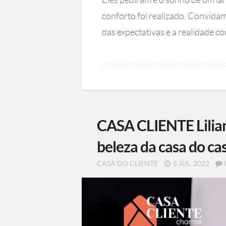
conforto foi realizado. Convida
das expectativas e a realidade co
CASA CLIENTE Lilian 
beleza da casa do ca
CASA DO CLIENTE
5 JUL, 2022