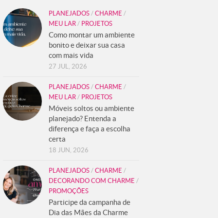
PLANEJADOS
/
CHARME
/
MEU LAR
/
PROJETOS
Como montar um ambiente
bonito e deixar sua casa
com mais vida
27 JUL, 2026
PLANEJADOS
/
CHARME
/
MEU LAR
/
PROJETOS
Móveis soltos ou ambiente
planejado? Entenda a
diferença e faça a escolha
certa
18 JUN, 2026
PLANEJADOS
/
CHARME
/
DECORANDO COM CHARME
/
PROMOÇÕES
Participe da campanha de
Dia das Mães da Charme