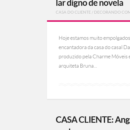
lar digno de novela
CASA DO CLIENTE
/
DECORANDO CO
Hoje estamos muito empolgados 
encantadora da casa do casal Da
produzido pela Charme Móveis e
arquiteta Bruna...
CASA CLIENTE: Angel