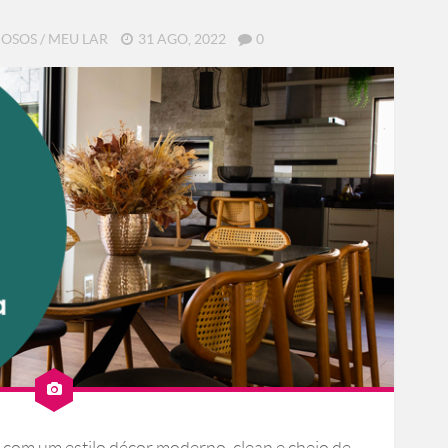
MOSOS
/
MEU LAR
31 AGO, 2022
0
 com um estilo décor moderno, clean e cheio de