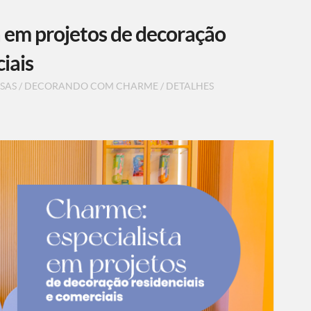
a em projetos de decoração
iais
SAS
/
DECORANDO COM CHARME
/
DETALHES