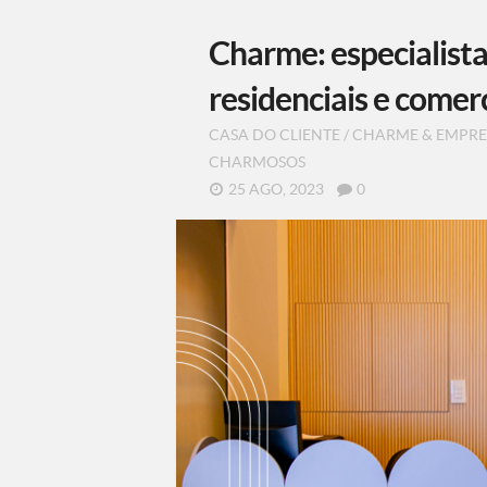
Charme: especialist
residenciais e comerc
CASA DO CLIENTE
/
CHARME & EMPRE
CHARMOSOS
25 AGO, 2023
0