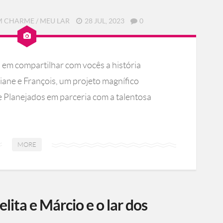
M CHARME
/
MEU LAR
28 JUL, 2023
0
em compartilhar com vocês a história
iane e François, um projeto magnífico
 Planejados em parceria com a talentosa
MORE
ita e Márcio e o lar dos