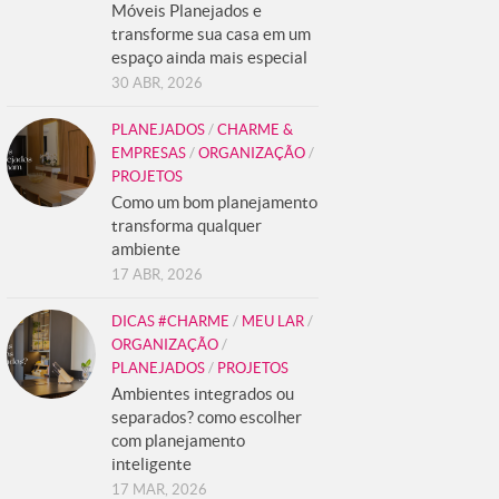
Móveis Planejados e
transforme sua casa em um
espaço ainda mais especial
30 ABR, 2026
PLANEJADOS
/
CHARME &
EMPRESAS
/
ORGANIZAÇÃO
/
PROJETOS
Como um bom planejamento
transforma qualquer
ambiente
17 ABR, 2026
DICAS #CHARME
/
MEU LAR
/
ORGANIZAÇÃO
/
PLANEJADOS
/
PROJETOS
Ambientes integrados ou
separados? como escolher
com planejamento
inteligente
17 MAR, 2026