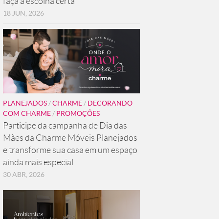
faça a escolha certa
18 JUN, 2026
PLANEJADOS
/
CHARME
/
DECORANDO
COM CHARME
/
PROMOÇÕES
Participe da campanha de Dia das
Mães da Charme Móveis Planejados
e transforme sua casa em um espaço
ainda mais especial
30 ABR, 2026