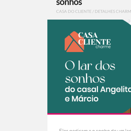
sonhos
CASA DO CLIENTE
/
DETALHES CHAR
Eles pediram e o sonho de um lar