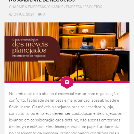
CHARME & EMPRESAS
/
CHARME
/
EMPRESA
/
PROJETOS
24 JUL, 2024
0
No ambiente de trabalho é essencial contar com organização,
conforto, facilidade de limpeza e manutenção, acessibilidade e
flexibilidade. Os móveis planejados para seu escritório, loja,
consultório ou empresa devem ser cuidadosamente projetados,
levando em consideração cada detalhe, não apenas em termos
de design e estética. Eles desempenham um papel fundamental
no crescimento da empresa, proporcionando condições ideais