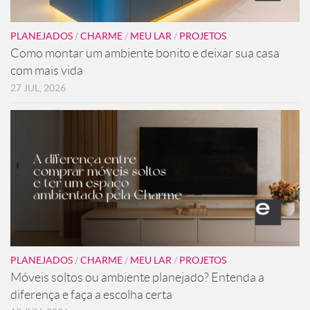
PLANEJADOS
/
CHARME
/
MEU LAR
/
PROJETOS
Como montar um ambiente bonito e deixar sua casa
com mais vida
27 JUL, 2026
PLANEJADOS
/
CHARME
/
MEU LAR
/
PROJETOS
Móveis soltos ou ambiente planejado? Entenda a
diferença e faça a escolha certa