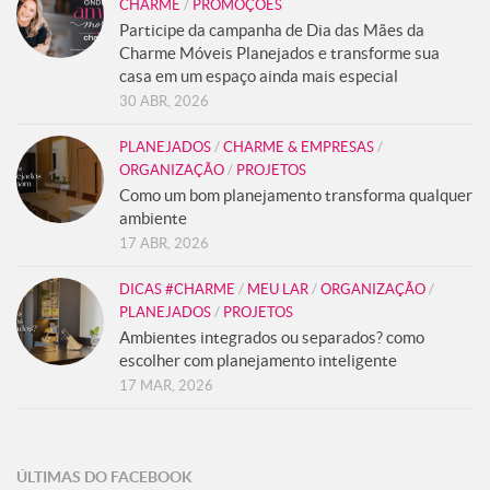
CHARME
/
PROMOÇÕES
Participe da campanha de Dia das Mães da
Charme Móveis Planejados e transforme sua
casa em um espaço ainda mais especial
30 ABR, 2026
PLANEJADOS
/
CHARME & EMPRESAS
/
ORGANIZAÇÃO
/
PROJETOS
Como um bom planejamento transforma qualquer
ambiente
17 ABR, 2026
DICAS #CHARME
/
MEU LAR
/
ORGANIZAÇÃO
/
PLANEJADOS
/
PROJETOS
Ambientes integrados ou separados? como
escolher com planejamento inteligente
17 MAR, 2026
ÚLTIMAS DO FACEBOOK