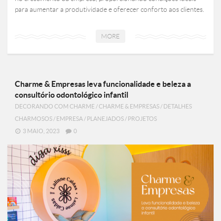
para aumentar a produtividade e oferecer conforto aos clientes.
MORE
Charme & Empresas leva funcionalidade e beleza a
consultório odontológico infantil
DECORANDO COM CHARME
/
CHARME & EMPRESAS
/
DETALHES
CHARMOSOS
/
EMPRESA
/
PLANEJADOS
/
PROJETOS
3 MAIO, 2023
0