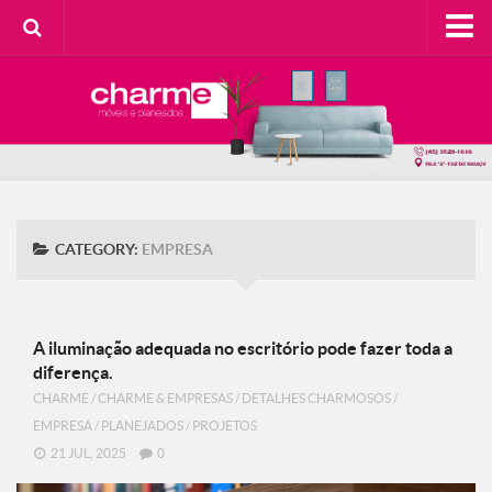
HOME
SOBRE A CHARME
Categorias
Casa do Cliente
Decorando com Charme
CATEGORY:
EMPRESA
Design Consciente
Detalhes Charmosos
Faça Você Mesma
A iluminação adequada no escritório pode fazer toda a
diferença.
Meu Lar
CHARME
/
CHARME & EMPRESAS
/
DETALHES CHARMOSOS
/
Na Cozinha
EMPRESA
/
PLANEJADOS
/
PROJETOS
Contato
21 JUL, 2025
0