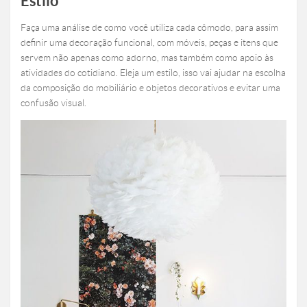
Estilo
Faça uma análise de como você utiliza cada cômodo, para assim
definir uma decoração funcional, com móveis, peças e itens que
servem não apenas como adorno, mas também como apoio às
atividades do cotidiano. Eleja um estilo, isso vai ajudar na escolha
da composição do mobiliário e objetos decorativos e evitar uma
confusão visual.