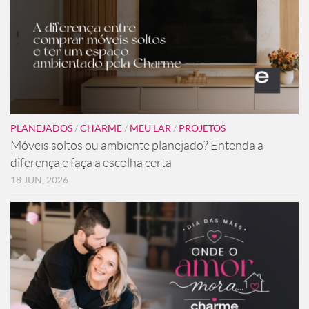
PLANEJADOS
/
CHARME
/
MEU LAR
/
PROJETOS
Móveis soltos ou ambiente planejado? Entenda a
diferença e faça a escolha certa
18 JUN, 2026