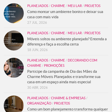
PLANEJADOS
/
CHARME
/
MEU LAR
/
PROJETOS
Como montar um ambiente bonito e deixar sua
casa com mais vida
27 JUL, 2026
PLANEJADOS
/
CHARME
/
MEU LAR
/
PROJETOS
Móveis soltos ou ambiente planejado? Entenda a
diferença e faça a escolha certa
18 JUN, 2026
PLANEJADOS
/
CHARME
/
DECORANDO COM
CHARME
/
PROMOÇÕES
Participe da campanha de Dia das Mães da
Charme Móveis Planejados e transforme sua
casa em um espaço ainda mais especial
30 ABR, 2026
PLANEJADOS
/
CHARME & EMPRESAS
/
ORGANIZAÇÃO
/
PROJETOS
Como um bom planejamento transforma qualquer