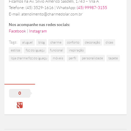
Ficamos na Av. Silvio Américo Sasdelli, 1743 – Vila A
Telefone: (45) 3529-1616 | WhatsApp:
(45) 99987-3155
E-mail: atendimento@charmedolar.com.br
Nos acompanhe nas redes sociais:
Facebook
|
Instagram
Tags:
aluguel
blog
charme
conforto
decoração
dicas
estilos
foz do iguaçu
funcional
inspiração
loja charme foz do iguaçu
móveis
perfil
personalidade
tapete
0