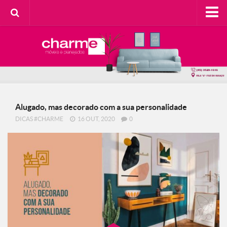
HOME
SOBRE A CHARME
Categorias
Casa do Cliente
Alugado, mas decorado com a sua personalidade
Decorando com Charme
DICAS #CHARME
16 OUT, 2020
0
Design Consciente
Detalhes Charmosos
Faça Você Mesma
Meu Lar
Na Cozinha
Contato