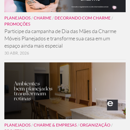
PLANEJADOS
/
CHARME
/
DECORANDO COM CHARME
/
PROMOÇÕES
Participe da campanha de Dia das Mães da Charme
Móveis Planejados e transforme sua casa em um
espaço ainda mais especial
30 ABR, 2026
PLANEJADOS
/
CHARME & EMPRESAS
/
ORGANIZAÇÃO
/