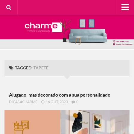
HOME
SOBRE A CHARME
Categorias
Casa do Cliente
Decorando com Charme
TAGGED:
TAPETE
Design Consciente
Detalhes Charmosos
Faça Você Mesma
Alugado, mas decorado com a sua personalidade
DICAS #CHARME
16 OUT, 2020
0
Meu Lar
Na Cozinha
Contato