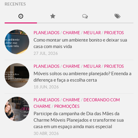
RECENTES
PLANEJADOS
/
CHARME
/
MEU LAR
/
PROJETOS
Como montar um ambiente bonito e deixar sua
casa com mais vida
27 JUL, 2026
PLANEJADOS
/
CHARME
/
MEU LAR
/
PROJETOS
Móveis soltos ou ambiente planejado? Entenda a
diferença e faça a escolha certa
18 JUN, 2026
PLANEJADOS
/
CHARME
/
DECORANDO COM
CHARME
/
PROMOÇÕES
Participe da campanha de Dia das Mães da
Charme Móveis Planejados e transforme sua
casa em um espaço ainda mais especial
30 ABR, 2026