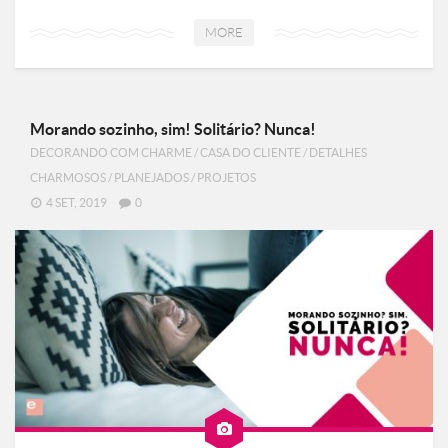
MORE
Morando sozinho, sim! Solitário? Nunca!
DECORANDO COM CHARME
/
CASA DO CLIENTE
/
DETALHES
CHARMOSOS
/
PLANEJADOS
/
PROJETOS
4 SET, 2019
0