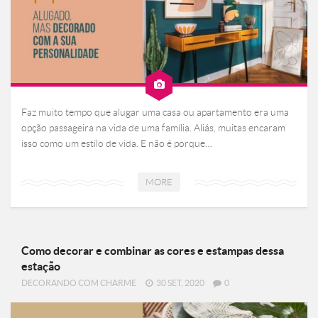
Faz muito tempo que alugar uma casa ou apartamento era uma
opção passageira na vida de uma família. Aliás, muitas encaram
isso como um estilo de vida. E não é porque…
MORE
Como decorar e combinar as cores e estampas dessa
estação
DECORANDO COM CHARME
30 SET, 2020
0