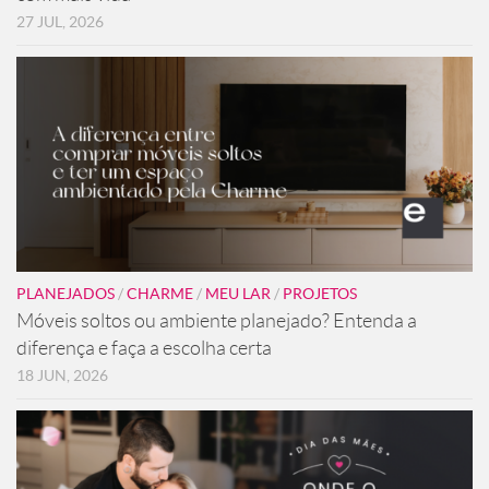
27 JUL, 2026
PLANEJADOS
/
CHARME
/
MEU LAR
/
PROJETOS
Móveis soltos ou ambiente planejado? Entenda a
diferença e faça a escolha certa
18 JUN, 2026