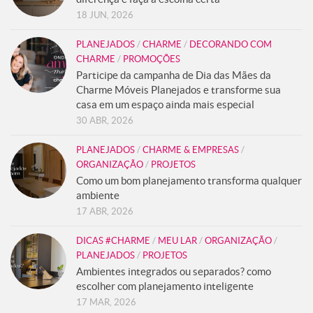
18 JUN, 2026
PLANEJADOS
/
CHARME
/
DECORANDO COM
CHARME
/
PROMOÇÕES
Participe da campanha de Dia das Mães da
Charme Móveis Planejados e transforme sua
casa em um espaço ainda mais especial
30 ABR, 2026
PLANEJADOS
/
CHARME & EMPRESAS
/
ORGANIZAÇÃO
/
PROJETOS
Como um bom planejamento transforma qualquer
ambiente
17 ABR, 2026
DICAS #CHARME
/
MEU LAR
/
ORGANIZAÇÃO
/
PLANEJADOS
/
PROJETOS
Ambientes integrados ou separados? como
escolher com planejamento inteligente
17 MAR, 2026