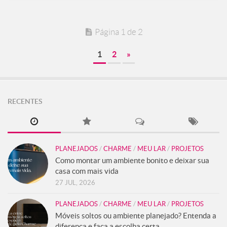
Página 1 de 2
1
2
»
RECENTES
PLANEJADOS
/
CHARME
/
MEU LAR
/
PROJETOS
Como montar um ambiente bonito e deixar sua
casa com mais vida
27 JUL, 2026
PLANEJADOS
/
CHARME
/
MEU LAR
/
PROJETOS
Móveis soltos ou ambiente planejado? Entenda a
diferença e faça a escolha certa