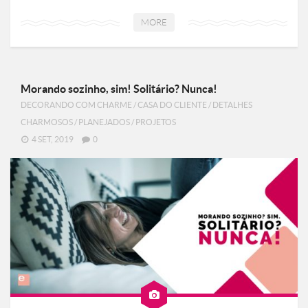
MORE
Morando sozinho, sim! Solitário? Nunca!
DECORANDO COM CHARME
/
CASA DO CLIENTE
/
DETALHES
CHARMOSOS
/
PLANEJADOS
/
PROJETOS
4 SET, 2019
0