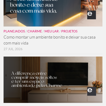
PLANEJADOS
/
CHARME
/
MEU LAR
/
PROJETOS
Como montar um ambiente bonito e deixar sua casa
com mais vida
27 JUL, 2026