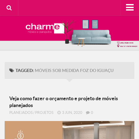
HOME
SOBRE A CHARME
Categorias
Casa do Cliente
Decorando com Charme
TAGGED:
MÓVEIS SOB MEDIDA FOZ DO IGUAÇU
Design Consciente
Detalhes Charmosos
Faça Você Mesma
Veja como fazer o orçamento e projeto de móveis
planejados
Meu Lar
PLANEJADOS
/
PROJETOS
3 JUN, 2020
0
Na Cozinha
Contato