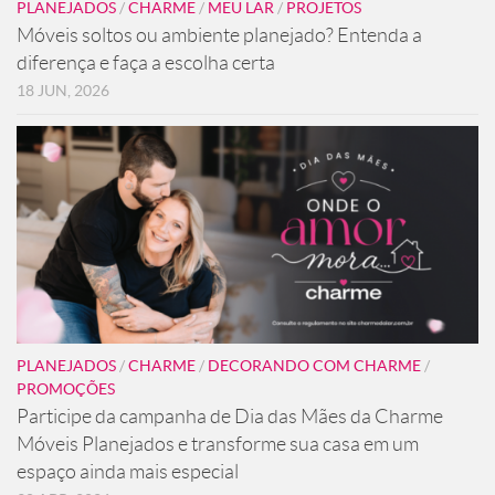
PLANEJADOS
/
CHARME
/
MEU LAR
/
PROJETOS
Móveis soltos ou ambiente planejado? Entenda a
diferença e faça a escolha certa
18 JUN, 2026
PLANEJADOS
/
CHARME
/
DECORANDO COM CHARME
/
PROMOÇÕES
Participe da campanha de Dia das Mães da Charme
Móveis Planejados e transforme sua casa em um
espaço ainda mais especial