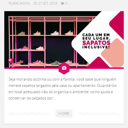
PLANEJADOS
27 SET, 2019
0
Seja morando sozinha ou com a família, você sabe que ninguém
merece sapatos largados pela casa ou apartamento. Guardá-los
em local adequado não só organiza o ambiente, como ajuda a
conservar os calçados por...
MORE