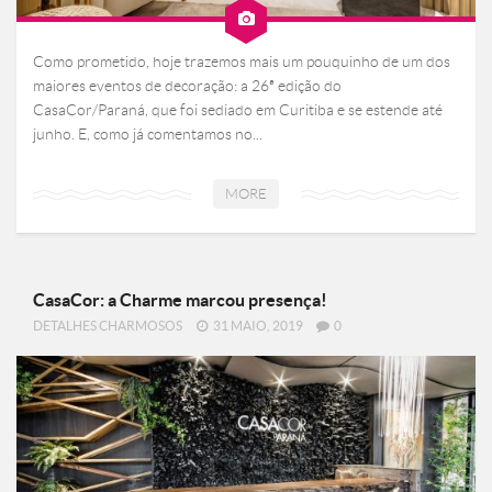
Como prometido, hoje trazemos mais um pouquinho de um dos
maiores eventos de decoração: a 26ª edição do
CasaCor/Paraná, que foi sediado em Curitiba e se estende até
junho. E, como já comentamos no...
MORE
CasaCor: a Charme marcou presença!
DETALHES CHARMOSOS
31 MAIO, 2019
0