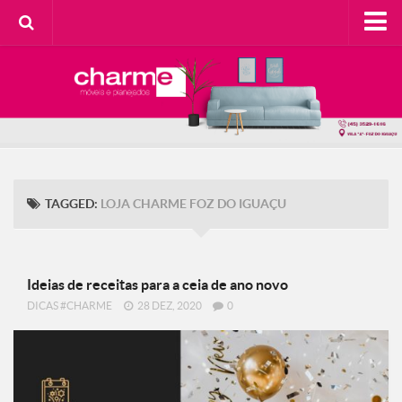
HOME
SOBRE A CHARME
Categorias
Casa do Cliente
Decorando com Charme
TAGGED:
LOJA CHARME FOZ DO IGUAÇU
Design Consciente
Detalhes Charmosos
Faça Você Mesma
Ideias de receitas para a ceia de ano novo
DICAS #CHARME
28 DEZ, 2020
0
Meu Lar
Na Cozinha
Contato