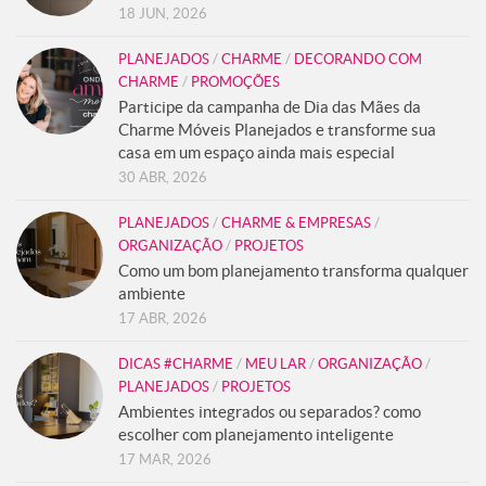
18 JUN, 2026
PLANEJADOS
/
CHARME
/
DECORANDO COM
CHARME
/
PROMOÇÕES
Participe da campanha de Dia das Mães da
Charme Móveis Planejados e transforme sua
casa em um espaço ainda mais especial
30 ABR, 2026
PLANEJADOS
/
CHARME & EMPRESAS
/
ORGANIZAÇÃO
/
PROJETOS
Como um bom planejamento transforma qualquer
ambiente
17 ABR, 2026
DICAS #CHARME
/
MEU LAR
/
ORGANIZAÇÃO
/
PLANEJADOS
/
PROJETOS
Ambientes integrados ou separados? como
escolher com planejamento inteligente
17 MAR, 2026