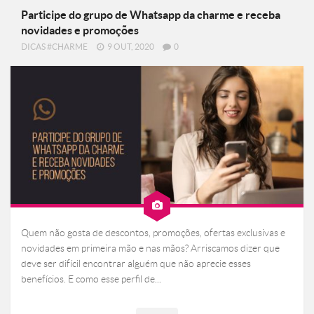
Participe do grupo de Whatsapp da charme e receba
novidades e promoções
DICAS #CHARME
9 OUT, 2020
0
Quem não gosta de descontos, promoções, ofertas exclusivas e
novidades em primeira mão e nas mãos? Arriscamos dizer que
deve ser difícil encontrar alguém que não aprecie esses
benefícios. E como esse perfil de...