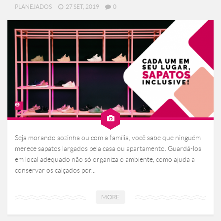
PLANEJADOS
27 SET, 2019
0
Seja morando sozinha ou com a família, você sabe que ninguém
merece sapatos largados pela casa ou apartamento. Guardá-los
em local adequado não só organiza o ambiente, como ajuda a
conservar os calçados por...
MORE