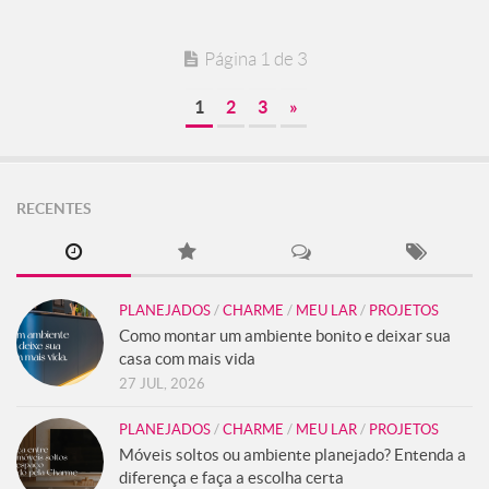
Página 1 de 3
1
2
3
»
RECENTES
PLANEJADOS
/
CHARME
/
MEU LAR
/
PROJETOS
Como montar um ambiente bonito e deixar sua
casa com mais vida
27 JUL, 2026
PLANEJADOS
/
CHARME
/
MEU LAR
/
PROJETOS
Móveis soltos ou ambiente planejado? Entenda a
diferença e faça a escolha certa