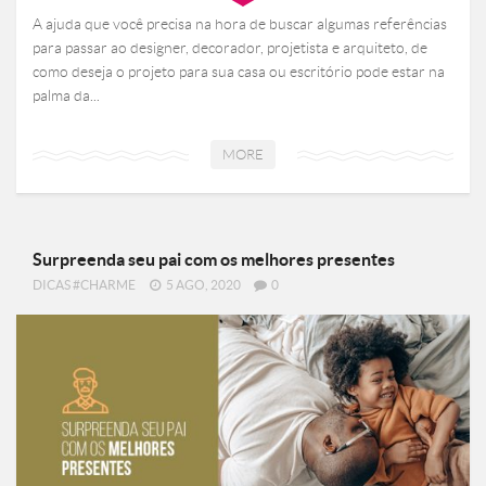
A ajuda que você precisa na hora de buscar algumas referências
para passar ao designer, decorador, projetista e arquiteto, de
como deseja o projeto para sua casa ou escritório pode estar na
palma da...
MORE
Surpreenda seu pai com os melhores presentes
DICAS #CHARME
5 AGO, 2020
0