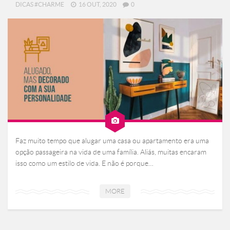
DICAS #CHARME
16 OUT, 2020
0
Faz muito tempo que alugar uma casa ou apartamento era uma
opção passageira na vida de uma família. Aliás, muitas encaram
isso como um estilo de vida. E não é porque…
MORE