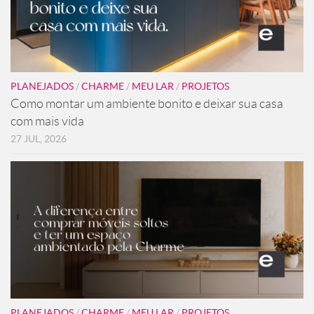
PLANEJADOS
/
CHARME
/
MEU LAR
/
PROJETOS
Como montar um ambiente bonito e deixar sua casa
com mais vida
27 JUL, 2026
PLANEJADOS
/
CHARME
/
MEU LAR
/
PROJETOS