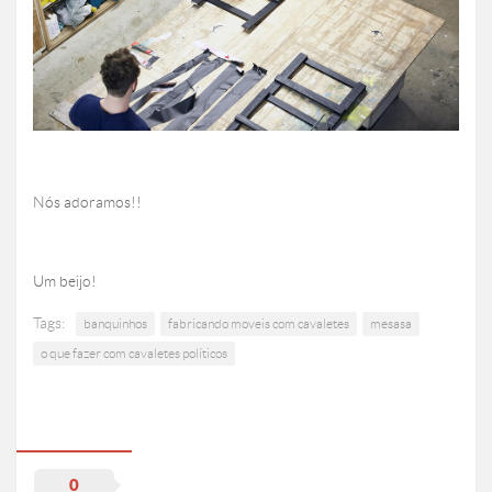
Nós adoramos!!
Um beijo!
Tags:
banquinhos
fabricando moveis com cavaletes
mesasa
o que fazer com cavaletes políticos
0