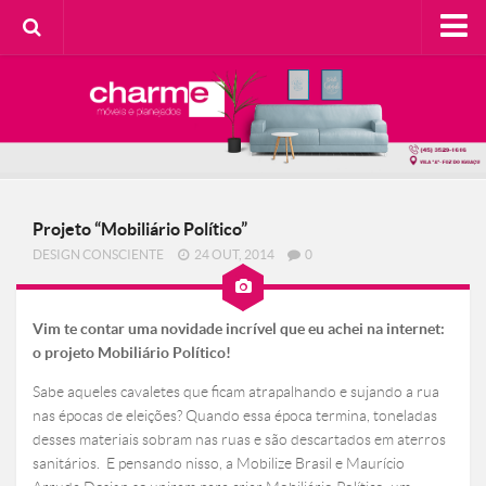
HOME
SOBRE A CHARME
Categorias
Casa do Cliente
Projeto “Mobiliário Político”
Decorando com Charme
DESIGN CONSCIENTE
24 OUT, 2014
0
Design Consciente
Detalhes Charmosos
Vim te contar uma novidade incrível que eu achei na internet:
Faça Você Mesma
o projeto Mobiliário Político!
Meu Lar
Sabe aqueles cavaletes que ficam atrapalhando e sujando a rua
Na Cozinha
nas épocas de eleições? Quando essa época termina, toneladas
desses materiais sobram nas ruas e são descartados em aterros
Contato
sanitários. E pensando nisso, a Mobilize Brasil e Maurício