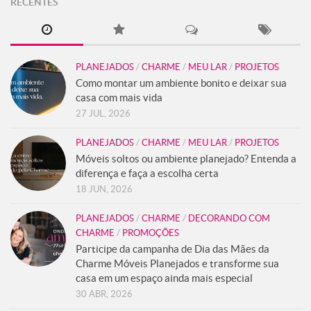
RECENTES
PLANEJADOS
/
CHARME
/
MEU LAR
/
PROJETOS
Como montar um ambiente bonito e deixar sua
casa com mais vida
27 JUL, 2026
PLANEJADOS
/
CHARME
/
MEU LAR
/
PROJETOS
Móveis soltos ou ambiente planejado? Entenda a
diferença e faça a escolha certa
18 JUN, 2026
PLANEJADOS
/
CHARME
/
DECORANDO COM
CHARME
/
PROMOÇÕES
Participe da campanha de Dia das Mães da
Charme Móveis Planejados e transforme sua
casa em um espaço ainda mais especial
30 ABR, 2026