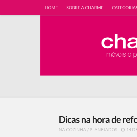
HOME
SOBRE A CHARME
CATEGORIA
Dicas na hora de ref
NA COZINHA
/
PLANEJADOS
14 D