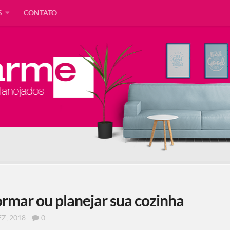
S
CONTATO
ormar ou planejar sua cozinha
EZ, 2018
0