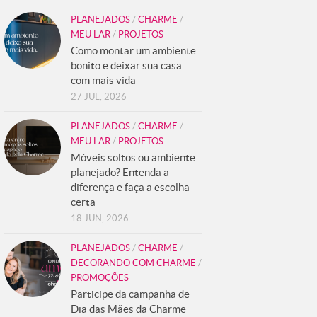
PLANEJADOS
/
CHARME
/
MEU LAR
/
PROJETOS
Como montar um ambiente
bonito e deixar sua casa
com mais vida
27 JUL, 2026
PLANEJADOS
/
CHARME
/
MEU LAR
/
PROJETOS
Móveis soltos ou ambiente
planejado? Entenda a
diferença e faça a escolha
certa
18 JUN, 2026
PLANEJADOS
/
CHARME
/
DECORANDO COM CHARME
/
PROMOÇÕES
Participe da campanha de
Dia das Mães da Charme