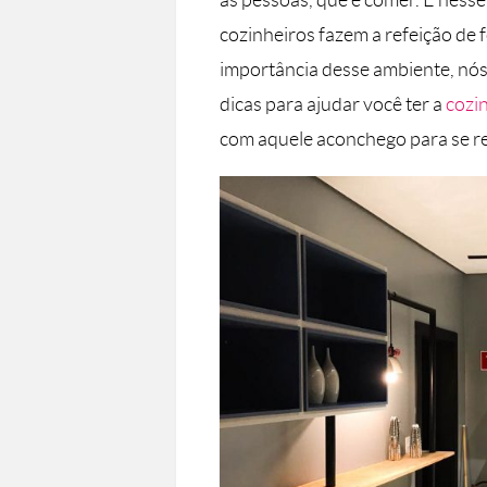
às pessoas, que é comer. É ness
cozinheiros fazem a refeição de f
importância desse ambiente, nós
dicas para ajudar você ter a
cozi
com aquele aconchego para se reu