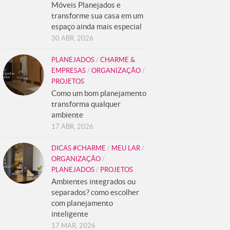
Móveis Planejados e
transforme sua casa em um
espaço ainda mais especial
30 ABR, 2026
PLANEJADOS
/
CHARME &
EMPRESAS
/
ORGANIZAÇÃO
/
PROJETOS
Como um bom planejamento
transforma qualquer
ambiente
17 ABR, 2026
DICAS #CHARME
/
MEU LAR
/
ORGANIZAÇÃO
/
PLANEJADOS
/
PROJETOS
Ambientes integrados ou
separados? como escolher
com planejamento
inteligente
17 MAR, 2026