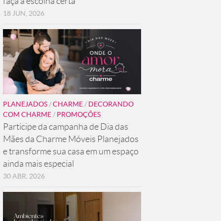
faça a escolha certa
18 JUN, 2026
PLANEJADOS
/
CHARME
/
DECORANDO
COM CHARME
/
PROMOÇÕES
Participe da campanha de Dia das
Mães da Charme Móveis Planejados
e transforme sua casa em um espaço
ainda mais especial
30 ABR, 2026