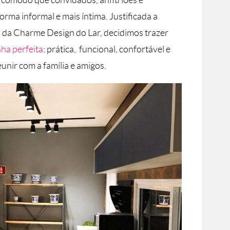
e cômodo que convidados, anfitriões e
orma informal e mais íntima. Justificada a
 da Charme Design do Lar, decidimos trazer
nha perfeita
: prática, funcional, confortável e
nir com a família e amigos.