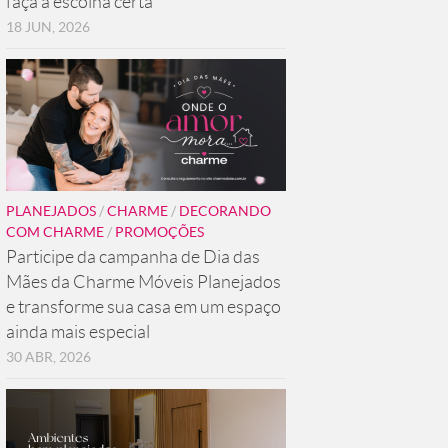
faça a escolha certa
18 JUN, 2026
PLANEJADOS
/
CHARME
/
DECORANDO
COM CHARME
/
PROMOÇÕES
Participe da campanha de Dia das
Mães da Charme Móveis Planejados
e transforme sua casa em um espaço
ainda mais especial
30 ABR, 2026