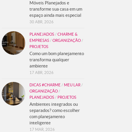
Móveis Planejados e
transforme sua casa em um
espaço ainda mais especial
30 ABR, 2026
PLANEJADOS
/
CHARME &
EMPRESAS
/
ORGANIZAÇÃO
/
PROJETOS
Como um bom planejamento
transforma qualquer
ambiente
17 ABR, 2026
DICAS #CHARME
/
MEU LAR
/
ORGANIZAÇÃO
/
PLANEJADOS
/
PROJETOS
Ambientes integrados ou
separados? como escolher
com planejamento
inteligente
17 MAR, 2026