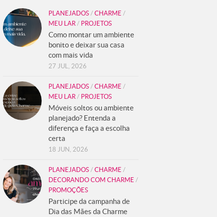
PLANEJADOS
/
CHARME
/
MEU LAR
/
PROJETOS
Como montar um ambiente
bonito e deixar sua casa
com mais vida
27 JUL, 2026
PLANEJADOS
/
CHARME
/
MEU LAR
/
PROJETOS
Móveis soltos ou ambiente
planejado? Entenda a
diferença e faça a escolha
certa
18 JUN, 2026
PLANEJADOS
/
CHARME
/
DECORANDO COM CHARME
/
PROMOÇÕES
Participe da campanha de
Dia das Mães da Charme