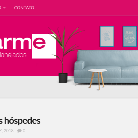
S
CONTATO
os hóspedes
Z, 2018
0