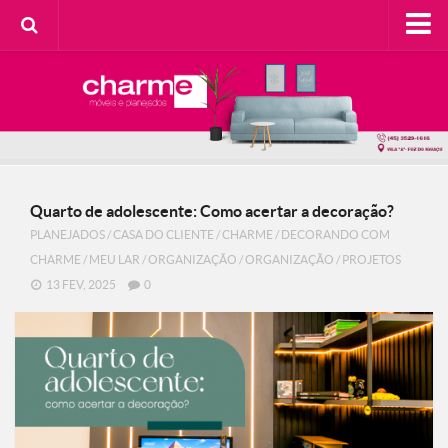
HOME
SOBRE A CHARME
Categorias
Casa do Cliente
Quarto de adolescente: Como acertar a decoração?
Decorando com Charme
PLANEJADOS
/
CASA DO CLIENTE
/
CHARME
/
DECORANDO COM
Design Consciente
CHARME
/
MEU LAR
/
ORGANIZAÇÃO
/
ORGANIZAÇÃO
/
PROJETOS
Detalhes Charmosos
13 FEV, 2025
0
Faça Você Mesma
Meu Lar
Na Cozinha
Contato