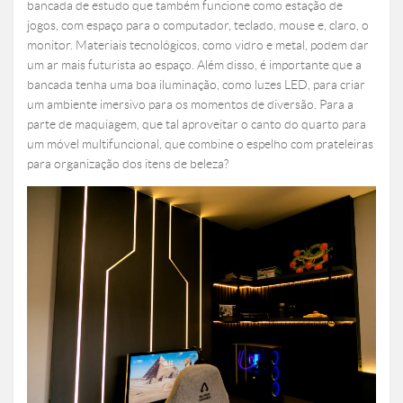
bancada de estudo que também funcione como estação de
jogos, com espaço para o computador, teclado, mouse e, claro, o
monitor. Materiais tecnológicos, como vidro e metal, podem dar
um ar mais futurista ao espaço. Além disso, é importante que a
bancada tenha uma boa iluminação, como luzes LED, para criar
um ambiente imersivo para os momentos de diversão. Para a
parte de maquiagem, que tal aproveitar o canto do quarto para
um móvel multifuncional, que combine o espelho com prateleiras
para organização dos itens de beleza?