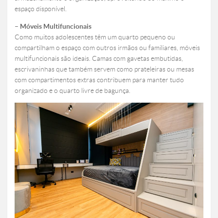
espaço disponível.
– Móveis Multifuncionais
Como muitos adolescentes têm um quarto pequeno ou
compartilham o espaço com outros irmãos ou familiares, móveis
multifuncionais são ideais. Camas com gavetas embutidas,
escrivaninhas que também servem como prateleiras ou mesas
com compartimentos extras contribuem para manter tudo
organizado e o quarto livre de bagunça.