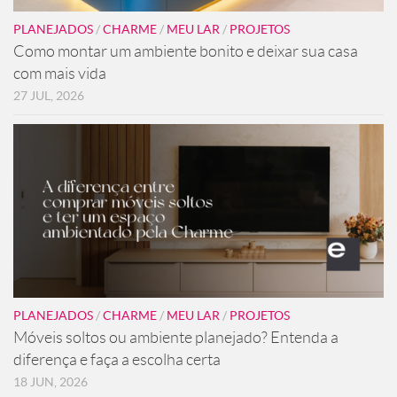
PLANEJADOS
/
CHARME
/
MEU LAR
/
PROJETOS
Como montar um ambiente bonito e deixar sua casa
com mais vida
27 JUL, 2026
PLANEJADOS
/
CHARME
/
MEU LAR
/
PROJETOS
Móveis soltos ou ambiente planejado? Entenda a
diferença e faça a escolha certa
18 JUN, 2026