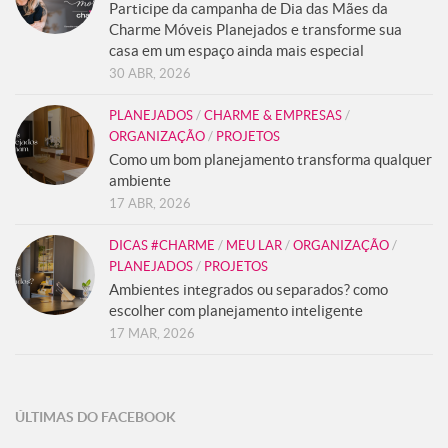
Participe da campanha de Dia das Mães da
Charme Móveis Planejados e transforme sua
casa em um espaço ainda mais especial
30 ABR, 2026
PLANEJADOS
/
CHARME & EMPRESAS
/
ORGANIZAÇÃO
/
PROJETOS
Como um bom planejamento transforma qualquer
ambiente
17 ABR, 2026
DICAS #CHARME
/
MEU LAR
/
ORGANIZAÇÃO
/
PLANEJADOS
/
PROJETOS
Ambientes integrados ou separados? como
escolher com planejamento inteligente
17 MAR, 2026
ÚLTIMAS DO FACEBOOK