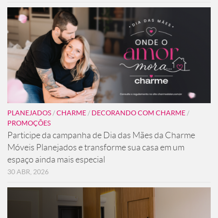
PLANEJADOS
/
CHARME
/
DECORANDO COM CHARME
/
PROMOÇÕES
Participe da campanha de Dia das Mães da Charme
Móveis Planejados e transforme sua casa em um
espaço ainda mais especial
30 ABR, 2026