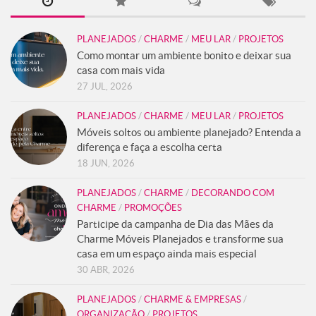
PLANEJADOS
/
CHARME
/
MEU LAR
/
PROJETOS
Como montar um ambiente bonito e deixar sua
casa com mais vida
27 JUL, 2026
PLANEJADOS
/
CHARME
/
MEU LAR
/
PROJETOS
Móveis soltos ou ambiente planejado? Entenda a
diferença e faça a escolha certa
18 JUN, 2026
PLANEJADOS
/
CHARME
/
DECORANDO COM
CHARME
/
PROMOÇÕES
Participe da campanha de Dia das Mães da
Charme Móveis Planejados e transforme sua
casa em um espaço ainda mais especial
30 ABR, 2026
PLANEJADOS
/
CHARME & EMPRESAS
/
ORGANIZAÇÃO
/
PROJETOS