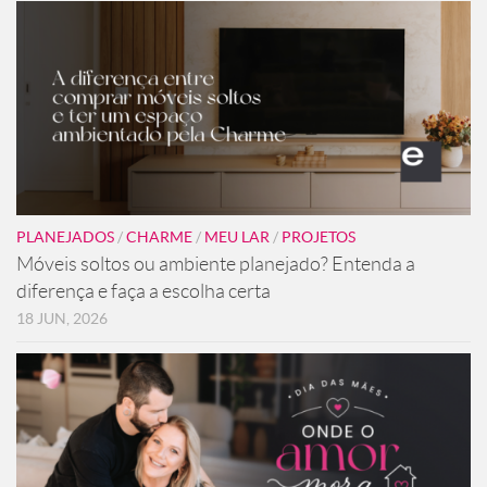
PLANEJADOS
/
CHARME
/
MEU LAR
/
PROJETOS
Móveis soltos ou ambiente planejado? Entenda a
diferença e faça a escolha certa
18 JUN, 2026