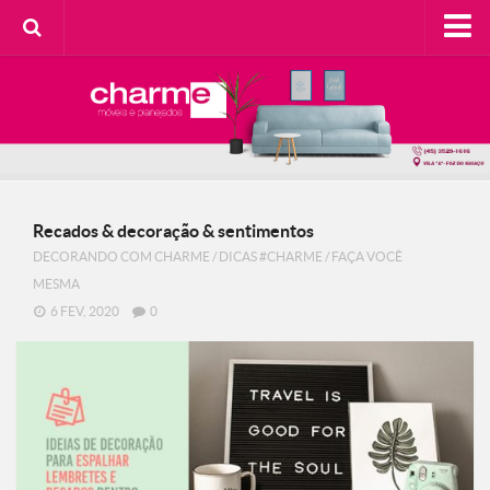
HOME
SOBRE A CHARME
Categorias
Casa do Cliente
Recados & decoração & sentimentos
Decorando com Charme
DECORANDO COM CHARME
/
DICAS #CHARME
/
FAÇA VOCÊ
Design Consciente
MESMA
Detalhes Charmosos
6 FEV, 2020
0
Faça Você Mesma
Meu Lar
Na Cozinha
Contato