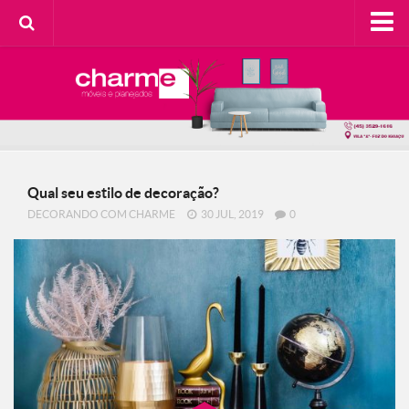
HOME
SOBRE A CHARME
Categorias
Casa do Cliente
Qual seu estilo de decoração?
Decorando com Charme
DECORANDO COM CHARME
30 JUL, 2019
0
Design Consciente
Detalhes Charmosos
Faça Você Mesma
Meu Lar
Na Cozinha
Contato