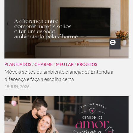
PLANEJADOS
/
CHARME
/
MEU LAR
/
PROJETOS
Móveis soltos ou ambiente planejado? Entenda a
diferença e faça a escolha certa
18 JUN, 2026