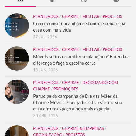
PLANEJADOS
/
CHARME
/
MEU LAR
/
PROJETOS
Como montar um ambiente bonito e deixar sua
casa com mais vida
27 JUL, 2026
PLANEJADOS
/
CHARME
/
MEU LAR
/
PROJETOS
Móveis soltos ou ambiente planejado? Entenda a
diferença e faça a escolha certa
18 JUN, 2026
PLANEJADOS
/
CHARME
/
DECORANDO COM
CHARME
/
PROMOÇÕES
Participe da campanha de Dia das Mães da
Charme Móveis Planejados e transforme sua
casa em um espaço ainda mais especial
30 ABR, 2026
PLANEJADOS
/
CHARME & EMPRESAS
/
ORGANIZAÇÃO
/
PROJETOS