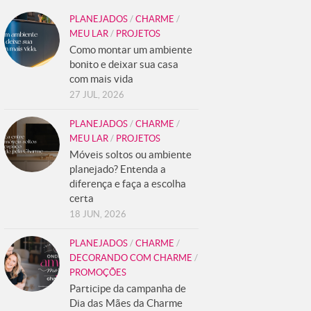
PLANEJADOS
/
CHARME
/
MEU LAR
/
PROJETOS
Como montar um ambiente
bonito e deixar sua casa
com mais vida
27 JUL, 2026
PLANEJADOS
/
CHARME
/
MEU LAR
/
PROJETOS
Móveis soltos ou ambiente
planejado? Entenda a
diferença e faça a escolha
certa
18 JUN, 2026
PLANEJADOS
/
CHARME
/
DECORANDO COM CHARME
/
PROMOÇÕES
Participe da campanha de
Dia das Mães da Charme