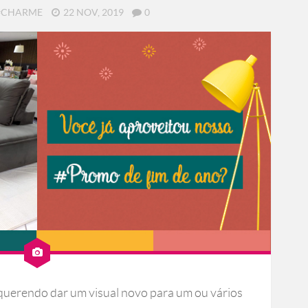
 #CHARME
22 NOV, 2019
0
querendo dar um visual novo para um ou vários