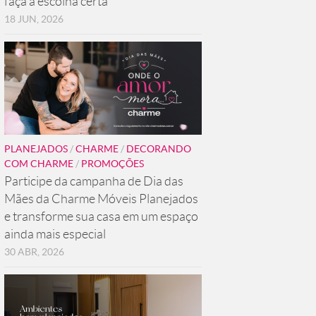
faça a escolha certa
18 JUN, 2026
PLANEJADOS
/
CHARME
/
DECORANDO
COM CHARME
/
PROMOÇÕES
Participe da campanha de Dia das
Mães da Charme Móveis Planejados
e transforme sua casa em um espaço
ainda mais especial
30 ABR, 2026