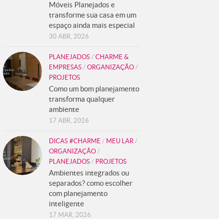
Móveis Planejados e
transforme sua casa em um
espaço ainda mais especial
30 ABR, 2026
PLANEJADOS
/
CHARME &
EMPRESAS
/
ORGANIZAÇÃO
/
PROJETOS
Como um bom planejamento
transforma qualquer
ambiente
17 ABR, 2026
DICAS #CHARME
/
MEU LAR
/
ORGANIZAÇÃO
/
PLANEJADOS
/
PROJETOS
Ambientes integrados ou
separados? como escolher
com planejamento
inteligente
17 MAR, 2026