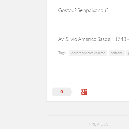
Gostou? Se apaixonou?
Av. Silvio Américo Sasdeli, 1743 
Tags:
decorando com charme
poltrona
0
PREVIOUS