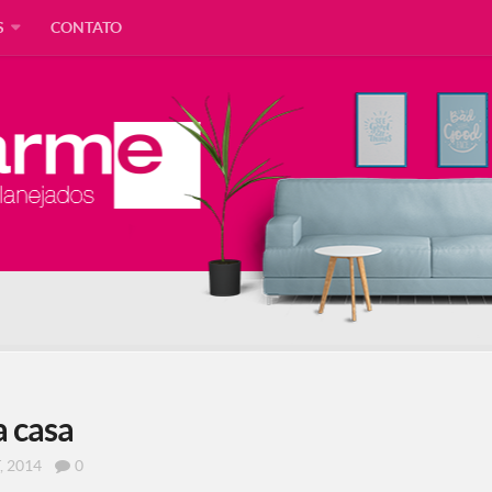
S
CONTATO
a casa
, 2014
0