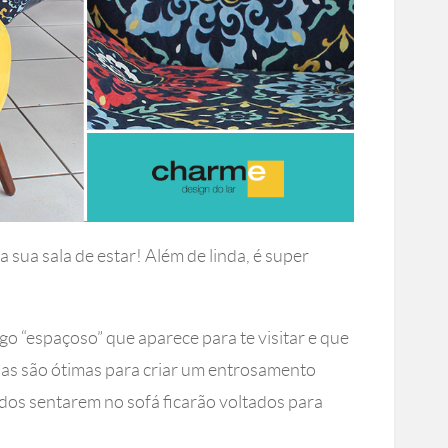
 sua sala de estar! Além de linda, é super
go “espaçoso” que aparece para te visitar e que
Elas são ótimas para criar um entrosamento
odos sentarem no sofá ficarão voltados para