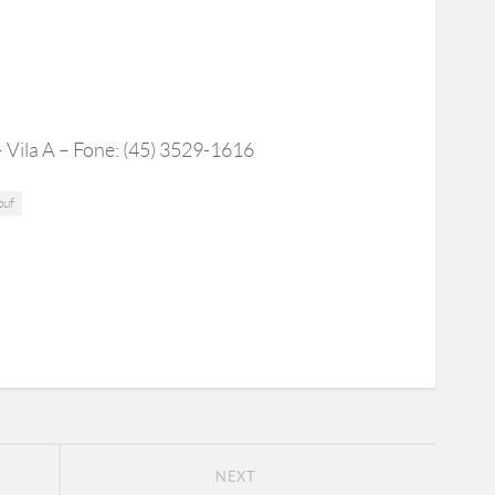
– Vila A – Fone: (45) 3529-1616
puf
NEXT