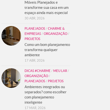
Móveis Planejados e
transforme sua casa em um
espaço ainda mais especial
30 ABR, 2026
PLANEJADOS
/
CHARME &
EMPRESAS
/
ORGANIZAÇÃO
/
PROJETOS
Como um bom planejamento
transforma qualquer
ambiente
17 ABR, 2026
DICAS #CHARME
/
MEU LAR
/
ORGANIZAÇÃO
/
PLANEJADOS
/
PROJETOS
Ambientes integrados ou
separados? como escolher
com planejamento
inteligente
17 MAR, 2026