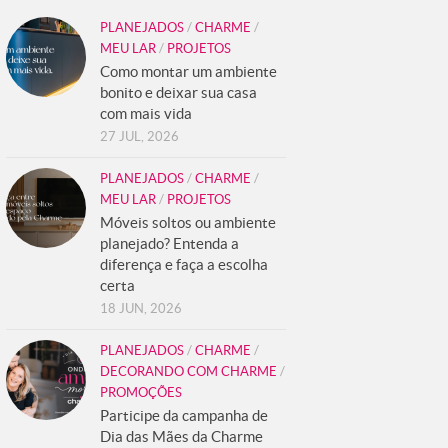
PLANEJADOS
/
CHARME
/
MEU LAR
/
PROJETOS
Como montar um ambiente
bonito e deixar sua casa
com mais vida
27 JUL, 2026
PLANEJADOS
/
CHARME
/
MEU LAR
/
PROJETOS
Móveis soltos ou ambiente
planejado? Entenda a
diferença e faça a escolha
certa
18 JUN, 2026
PLANEJADOS
/
CHARME
/
DECORANDO COM CHARME
/
PROMOÇÕES
Participe da campanha de
Dia das Mães da Charme