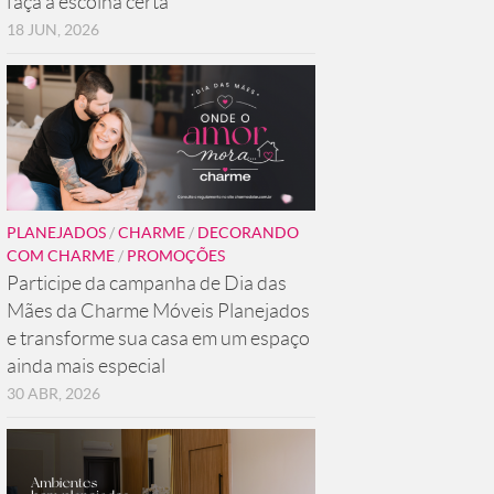
faça a escolha certa
18 JUN, 2026
PLANEJADOS
/
CHARME
/
DECORANDO
COM CHARME
/
PROMOÇÕES
Participe da campanha de Dia das
Mães da Charme Móveis Planejados
e transforme sua casa em um espaço
ainda mais especial
30 ABR, 2026