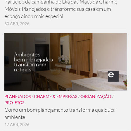
Participe da campanha de Dia das Mães da Charme
Móveis Planejados e transforme sua casa em um
espaço ainda mais especial
30 ABR, 2026
PLANEJADOS
/
CHARME & EMPRESAS
/
ORGANIZAÇÃO
/
PROJETOS
Como um bom planejamento transforma qualquer
ambiente
17 ABR, 2026