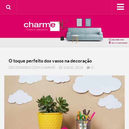
HOME
SOBRE A CHARME
Categorias
Casa do Cliente
O toque perfeito dos vasos na decoração
Decorando com Charme
DECORANDO COM CHARME
3 AGO, 2018
0
Design Consciente
Detalhes Charmosos
Faça Você Mesma
Meu Lar
Na Cozinha
Contato