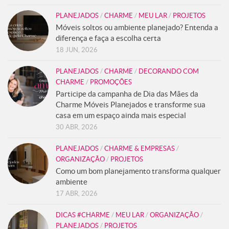
PLANEJADOS
/
CHARME
/
MEU LAR
/
PROJETOS
Móveis soltos ou ambiente planejado? Entenda a
diferença e faça a escolha certa
18 JUN, 2026
PLANEJADOS
/
CHARME
/
DECORANDO COM
CHARME
/
PROMOÇÕES
Participe da campanha de Dia das Mães da
Charme Móveis Planejados e transforme sua
casa em um espaço ainda mais especial
30 ABR, 2026
PLANEJADOS
/
CHARME & EMPRESAS
/
ORGANIZAÇÃO
/
PROJETOS
Como um bom planejamento transforma qualquer
ambiente
17 ABR, 2026
DICAS #CHARME
/
MEU LAR
/
ORGANIZAÇÃO
/
PLANEJADOS
/
PROJETOS