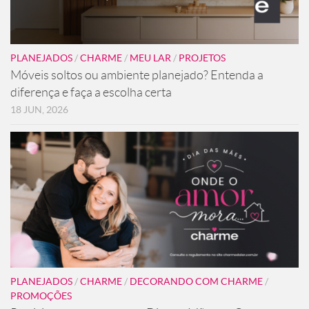
PLANEJADOS
/
CHARME
/
MEU LAR
/
PROJETOS
Móveis soltos ou ambiente planejado? Entenda a
diferença e faça a escolha certa
18 JUN, 2026
PLANEJADOS
/
CHARME
/
DECORANDO COM CHARME
/
PROMOÇÕES