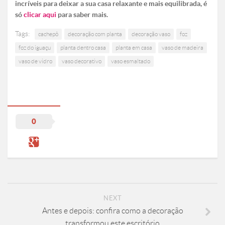
incríveis para deixar a sua casa relaxante e mais equilibrada, é
só
clicar aqui
para saber mais.
Tags:
cachepô
decoração com planta
decoração vaso
foz
foz do iguaçu
planta dentro casa
planta em casa
vaso de madeira
vaso de vidro
vaso decorativo
vaso esmaltado
0
NEXT
Antes e depois: confira como a decoração
transformou este escritório