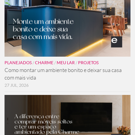
PLANEJADOS
/
CHARME
/
MEU LAR
/
PROJETOS
Como montar um ambiente bonito e deixar sua casa
com mais vida
27 JUL, 2026