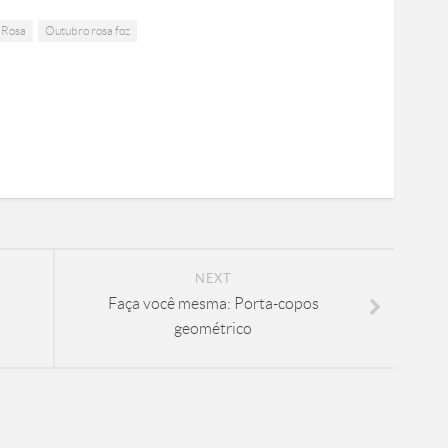
 Rosa
Outubro rosa foz
NEXT
Faça você mesma: Porta-copos
geométrico