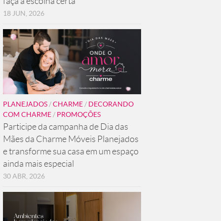
faça a escolha certa
18 JUN, 2026
PLANEJADOS
/
CHARME
/
DECORANDO
COM CHARME
/
PROMOÇÕES
Participe da campanha de Dia das
Mães da Charme Móveis Planejados
e transforme sua casa em um espaço
ainda mais especial
30 ABR, 2026