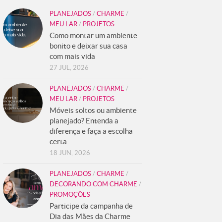
PLANEJADOS
/
CHARME
/
MEU LAR
/
PROJETOS
Como montar um ambiente
bonito e deixar sua casa
com mais vida
27 JUL, 2026
PLANEJADOS
/
CHARME
/
MEU LAR
/
PROJETOS
Móveis soltos ou ambiente
planejado? Entenda a
diferença e faça a escolha
certa
18 JUN, 2026
PLANEJADOS
/
CHARME
/
DECORANDO COM CHARME
/
PROMOÇÕES
Participe da campanha de
Dia das Mães da Charme