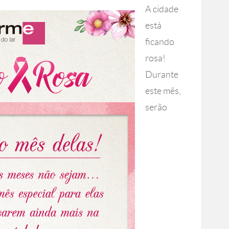
A cidade
está
ficando
rosa!
Durante
este mês,
serão