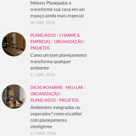
Móveis Planejados e
transforme sua casa em um
espaço ainda mais especial
30 ABR, 2026
PLANEJADOS
/
CHARME &
EMPRESAS
/
ORGANIZAÇÃO
/
PROJETOS
Como um bom planejamento
transforma qualquer
ambiente
17 ABR, 2026
DICAS #CHARME
/
MEU LAR
/
ORGANIZAÇÃO
/
PLANEJADOS
/
PROJETOS
Ambientes integrados ou
separados? como escolher
com planejamento
inteligente
17 MAR, 2026