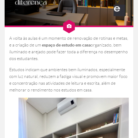
A volta às aulas é um momento de renovação de rotinas e metas,
e a criação de um
espaço de estudo em casa
organizado, bem
iluminado e arejado pode fazer toda a diferença no desempenho
dos estudantes.
Estudos indicam que ambientes bem iluminados, especialmente
com luz natural, reduzem a fadiga visual e promovem maior foco
e concentração nas atividades de leitura e escrita, além de
melhorar o rendimento nos estudos em casa.