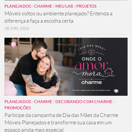
PLANEJADOS
/
CHARME
/
MEU LAR
/
PROJETOS
Móveis soltos ou ambiente planejado? Entenda a
diferença e faça a escolha certa
18 JUN, 2026
PLANEJADOS
/
CHARME
/
DECORANDO COM CHARME
/
PROMOÇÕES
Participe da campanha de Dia das Mães da Charme
Móveis Planejados e transforme sua casa em um
espaço ainda mais especial