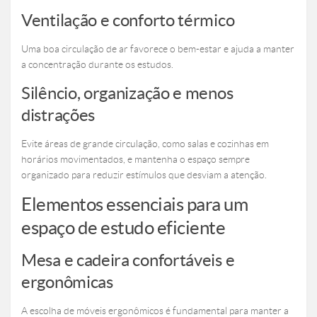
Ventilação e conforto térmico
Uma boa circulação de ar favorece o bem-estar e ajuda a manter
a concentração durante os estudos.
Silêncio, organização e menos
distrações
Evite áreas de grande circulação, como salas e cozinhas em
horários movimentados, e mantenha o espaço sempre
organizado para reduzir estímulos que desviam a atenção.
Elementos essenciais para um
espaço de estudo eficiente
Mesa e cadeira confortáveis e
ergonômicas
A escolha de móveis ergonômicos é fundamental para manter a