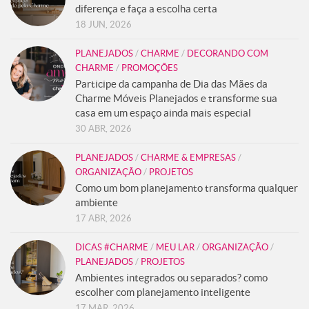
diferença e faça a escolha certa
18 JUN, 2026
PLANEJADOS
/
CHARME
/
DECORANDO COM
CHARME
/
PROMOÇÕES
Participe da campanha de Dia das Mães da
Charme Móveis Planejados e transforme sua
casa em um espaço ainda mais especial
30 ABR, 2026
PLANEJADOS
/
CHARME & EMPRESAS
/
ORGANIZAÇÃO
/
PROJETOS
Como um bom planejamento transforma qualquer
ambiente
17 ABR, 2026
DICAS #CHARME
/
MEU LAR
/
ORGANIZAÇÃO
/
PLANEJADOS
/
PROJETOS
Ambientes integrados ou separados? como
escolher com planejamento inteligente
17 MAR, 2026