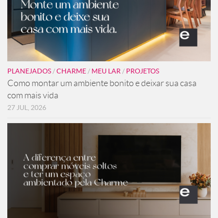
PLANEJADOS
/
CHARME
/
MEU LAR
/
PROJETOS
Como montar um ambiente bonito e deixar sua casa
com mais vida
27 JUL, 2026