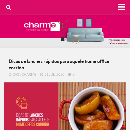
HOME
SOBRE A CHARME
Categorias
Casa do Cliente
Dicas de lanches rápidos para aquele home office
Decorando com Charme
corrido
Design Consciente
DICAS #CHARME
21 JUL, 2020
0
Detalhes Charmosos
Faça Você Mesma
Meu Lar
Na Cozinha
Contato