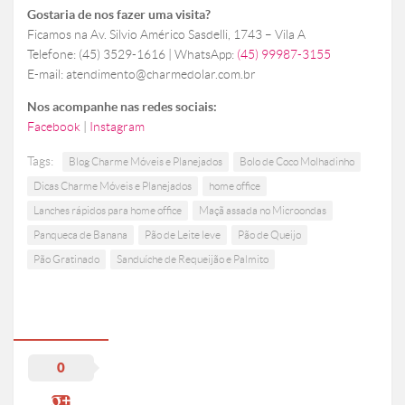
Gostaria de nos fazer uma visita?
Ficamos na Av. Silvio Américo Sasdelli, 1743 – Vila A
Telefone: (45) 3529-1616 | WhatsApp:
(45) 99987-3155
E-mail: atendimento@charmedolar.com.br
Nos acompanhe nas redes sociais:
Facebook
|
Instagram
Tags:
Blog Charme Móveis e Planejados
Bolo de Coco Molhadinho
Dicas Charme Móveis e Planejados
home office
Lanches rápidos para home office
Maçã assada no Microondas
Panqueca de Banana
Pão de Leite leve
Pão de Queijo
Pão Gratinado
Sanduíche de Requeijão e Palmito
0