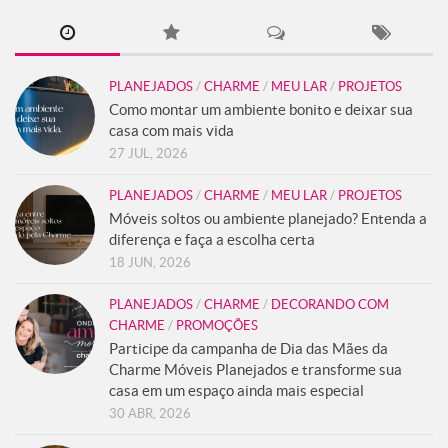
PLANEJADOS
/
CHARME
/
MEU LAR
/
PROJETOS
Como montar um ambiente bonito e deixar sua
casa com mais vida
27 JUL, 2026
PLANEJADOS
/
CHARME
/
MEU LAR
/
PROJETOS
Móveis soltos ou ambiente planejado? Entenda a
diferença e faça a escolha certa
18 JUN, 2026
PLANEJADOS
/
CHARME
/
DECORANDO COM
CHARME
/
PROMOÇÕES
Participe da campanha de Dia das Mães da
Charme Móveis Planejados e transforme sua
casa em um espaço ainda mais especial
30 ABR, 2026