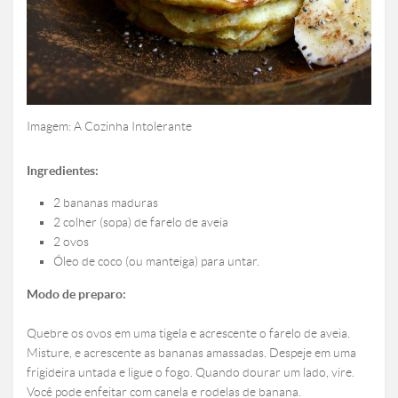
Imagem: A Cozinha Intolerante
Ingredientes:
2 bananas maduras
2 colher (sopa) de farelo de aveia
2 ovos
Óleo de coco (ou manteiga) para untar.
Modo de preparo:
Quebre os ovos em uma tigela e acrescente o farelo de aveia.
Misture, e acrescente as bananas amassadas. Despeje em uma
frigideira untada e ligue o fogo. Quando dourar um lado, vire.
Você pode enfeitar com canela e rodelas de banana.