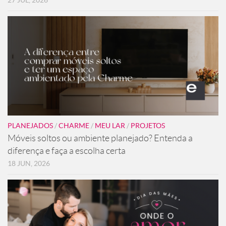
27 JUL, 2026
PLANEJADOS
/
CHARME
/
MEU LAR
/
PROJETOS
Móveis soltos ou ambiente planejado? Entenda a
diferença e faça a escolha certa
18 JUN, 2026