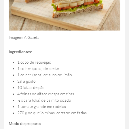
Imagem: A Gazeta
Ingredientes:
1 copo de requeijão
1 colher (sopa) de azeite
1 colher (sopa) de suco de limão
Sal a gosto
10 fatias de pão
4 folhas de alface crespa em tiras
½ xícara (chá) de palmito picado
1 tomate grande em rodelas
270 g de queijo minas, cortado em fatias
Modo de preparo: