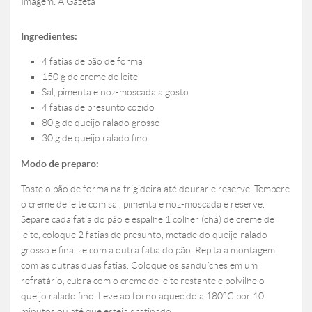
Imagem: A Gazeta
Ingredientes:
4 fatias de pão de forma
150 g de creme de leite
Sal, pimenta e noz-moscada a gosto
4 fatias de presunto cozido
80 g de queijo ralado grosso
30 g de queijo ralado fino
Modo de preparo:
Toste o pão de forma na frigideira até dourar e reserve. Tempere
o creme de leite com sal, pimenta e noz-moscada e reserve.
Separe cada fatia do pão e espalhe 1 colher (chá) de creme de
leite, coloque 2 fatias de presunto, metade do queijo ralado
grosso e finalize com a outra fatia do pão. Repita a montagem
com as outras duas fatias. Coloque os sanduíches em um
refratário, cubra com o creme de leite restante e polvilhe o
queijo ralado fino. Leve ao forno aquecido a 180°C por 10
minutos ou até que esteja gratinado.