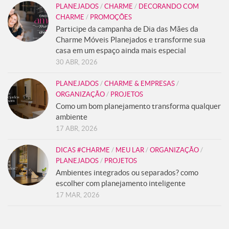
PLANEJADOS
/
CHARME
/
DECORANDO COM
CHARME
/
PROMOÇÕES
Participe da campanha de Dia das Mães da
Charme Móveis Planejados e transforme sua
casa em um espaço ainda mais especial
30 ABR, 2026
PLANEJADOS
/
CHARME & EMPRESAS
/
ORGANIZAÇÃO
/
PROJETOS
Como um bom planejamento transforma qualquer
ambiente
17 ABR, 2026
DICAS #CHARME
/
MEU LAR
/
ORGANIZAÇÃO
/
PLANEJADOS
/
PROJETOS
Ambientes integrados ou separados? como
escolher com planejamento inteligente
17 MAR, 2026