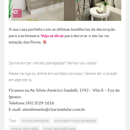
A sua casa perfeita com as últimas tendências de decoração
para a primavera.
Veja as dicas
para decorar o seu lar na
estação das flores.
Sonha em ter móveis planejados? Venha nos visitar!
Passe na loja ou entre em contato conosco. Vamos ter o prazer
em atendê-lo.
Ficamos na Av. Silvio Américo Sasdelli, 1743 – Vila A – Foz do
Iguaçu.
Telefone: (45) 3529-1616
E-mail: atendimento@charmedolar.com.br
Tags:
moveis planejados
promoção móveis planejados
renovar decoração
trocar decoração casa