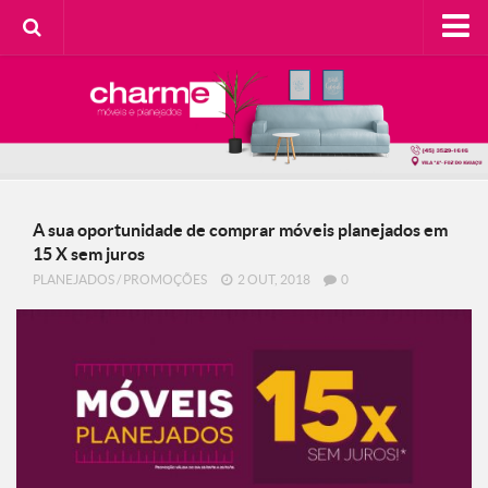
HOME
SOBRE A CHARME
Categorias
Casa do Cliente
A sua oportunidade de comprar móveis planejados em
Decorando com Charme
15 X sem juros
Design Consciente
PLANEJADOS
/
PROMOÇÕES
2 OUT, 2018
0
Detalhes Charmosos
Faça Você Mesma
Meu Lar
Na Cozinha
Contato