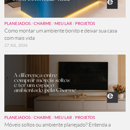
PLANEJADOS
/
CHARME
/
MEU LAR
/
PROJETOS
Como montar um ambiente bonito e deixar sua casa
com mais vida
27 JUL, 2026
PLANEJADOS
/
CHARME
/
MEU LAR
/
PROJETOS
Móveis soltos ou ambiente planejado? Entenda a