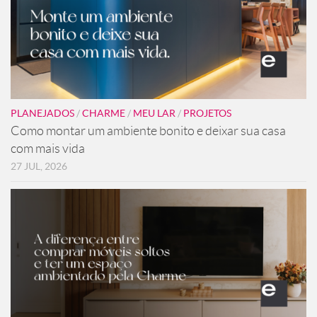
PLANEJADOS
/
CHARME
/
MEU LAR
/
PROJETOS
Como montar um ambiente bonito e deixar sua casa
com mais vida
27 JUL, 2026