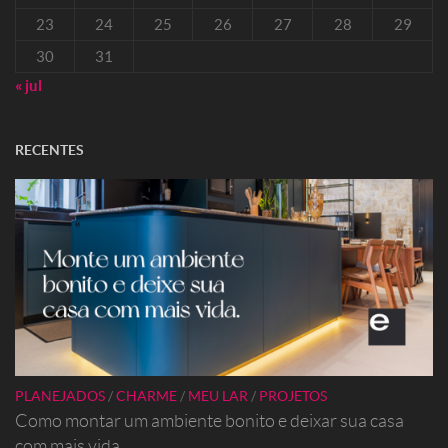
23
24
25
26
27
28
29
30
31
« jul
RECENTES
PLANEJADOS
/
CHARME
/
MEU LAR
/
PROJETOS
Como montar um ambiente bonito e deixar sua casa
com mais vida