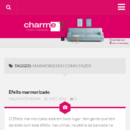
HOME
SOBRE A CHARME
Categorias
Casa do Cliente
Decorando com Charme
TAGGED:
MARMORIZADO COMO FAZER
Design Consciente
Detalhes Charmosos
Faça Você Mesma
Efeito marmorizado
FAÇA VOCÊ MESMA
3 SET, 2014
0
Meu Lar
Na Cozinha
O Efeito marmorizado está em todo lugar: tem gente que tem
Contato
paredes com esse efeito, nas unhas, na pedra da bancada na