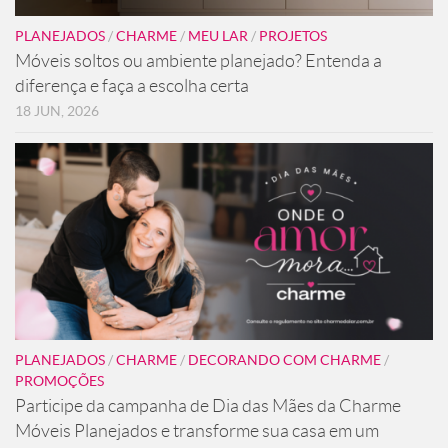
PLANEJADOS
/
CHARME
/
MEU LAR
/
PROJETOS
Móveis soltos ou ambiente planejado? Entenda a
diferença e faça a escolha certa
18 JUN, 2026
PLANEJADOS
/
CHARME
/
DECORANDO COM CHARME
/
PROMOÇÕES
Participe da campanha de Dia das Mães da Charme
Móveis Planejados e transforme sua casa em um