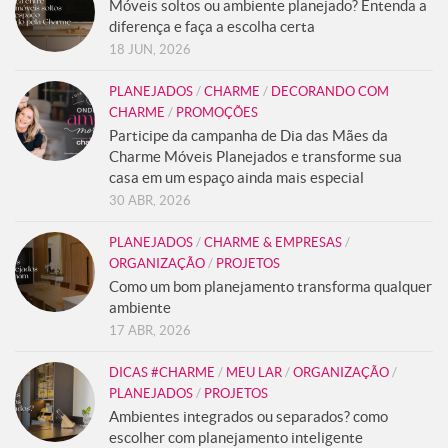
Móveis soltos ou ambiente planejado? Entenda a
diferença e faça a escolha certa
18 JUN, 2026
PLANEJADOS
/
CHARME
/
DECORANDO COM
CHARME
/
PROMOÇÕES
Participe da campanha de Dia das Mães da
Charme Móveis Planejados e transforme sua
casa em um espaço ainda mais especial
30 ABR, 2026
PLANEJADOS
/
CHARME & EMPRESAS
/
ORGANIZAÇÃO
/
PROJETOS
Como um bom planejamento transforma qualquer
ambiente
17 ABR, 2026
DICAS #CHARME
/
MEU LAR
/
ORGANIZAÇÃO
/
PLANEJADOS
/
PROJETOS
Ambientes integrados ou separados? como
escolher com planejamento inteligente