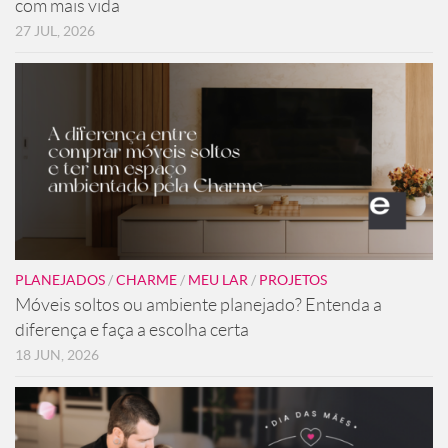
com mais vida
27 JUL, 2026
PLANEJADOS
/
CHARME
/
MEU LAR
/
PROJETOS
Móveis soltos ou ambiente planejado? Entenda a
diferença e faça a escolha certa
18 JUN, 2026