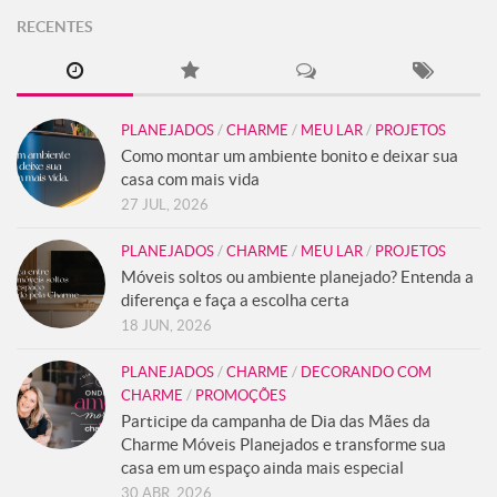
RECENTES
PLANEJADOS
/
CHARME
/
MEU LAR
/
PROJETOS
Como montar um ambiente bonito e deixar sua
casa com mais vida
27 JUL, 2026
PLANEJADOS
/
CHARME
/
MEU LAR
/
PROJETOS
Móveis soltos ou ambiente planejado? Entenda a
diferença e faça a escolha certa
18 JUN, 2026
PLANEJADOS
/
CHARME
/
DECORANDO COM
CHARME
/
PROMOÇÕES
Participe da campanha de Dia das Mães da
Charme Móveis Planejados e transforme sua
casa em um espaço ainda mais especial
30 ABR, 2026