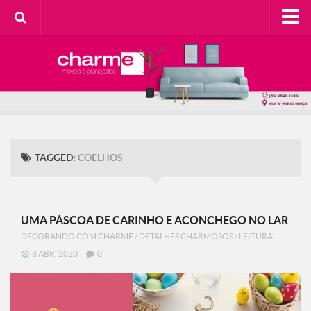
HOME
SOBRE A CHARME
Categorias
Casa do Cliente
Decorando com Charme
TAGGED:
COELHOS
Design Consciente
Detalhes Charmosos
Faça Você Mesma
UMA PÁSCOA DE CARINHO E ACONCHEGO NO LAR
DECORANDO COM CHARME
/
DETALHES CHARMOSOS
/
LEITURA
Meu Lar
8 ABR, 2020
0
Na Cozinha
Contato