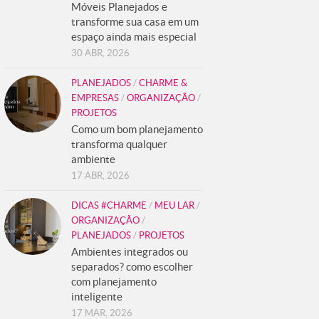
Móveis Planejados e
transforme sua casa em um
espaço ainda mais especial
30 ABR, 2026
PLANEJADOS
/
CHARME &
EMPRESAS
/
ORGANIZAÇÃO
/
PROJETOS
Como um bom planejamento
transforma qualquer
ambiente
17 ABR, 2026
DICAS #CHARME
/
MEU LAR
/
ORGANIZAÇÃO
/
PLANEJADOS
/
PROJETOS
Ambientes integrados ou
separados? como escolher
com planejamento
inteligente
17 MAR, 2026