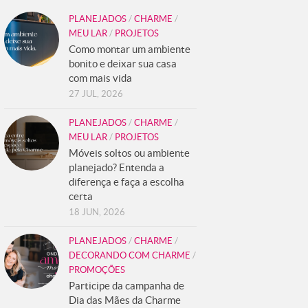
PLANEJADOS
/
CHARME
/
MEU LAR
/
PROJETOS
Como montar um ambiente
bonito e deixar sua casa
com mais vida
27 JUL, 2026
PLANEJADOS
/
CHARME
/
MEU LAR
/
PROJETOS
Móveis soltos ou ambiente
planejado? Entenda a
diferença e faça a escolha
certa
18 JUN, 2026
PLANEJADOS
/
CHARME
/
DECORANDO COM CHARME
/
PROMOÇÕES
Participe da campanha de
Dia das Mães da Charme