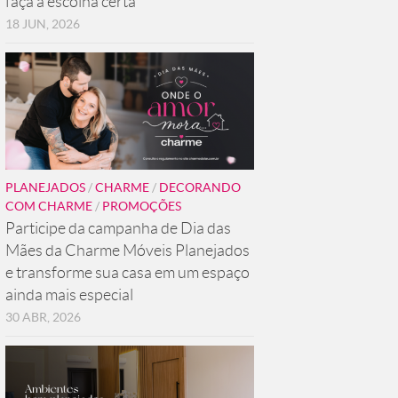
faça a escolha certa
18 JUN, 2026
PLANEJADOS
/
CHARME
/
DECORANDO
COM CHARME
/
PROMOÇÕES
Participe da campanha de Dia das
Mães da Charme Móveis Planejados
e transforme sua casa em um espaço
ainda mais especial
30 ABR, 2026