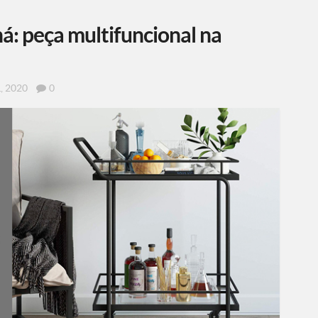
há: peça multifuncional na
, 2020
0