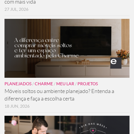
com mais vida
27 JUL, 2026
PLANEJADOS
/
CHARME
/
MEU LAR
/
PROJETOS
Móveis soltos ou ambiente planejado? Entenda a
diferença e faça a escolha certa
18 JUN, 2026