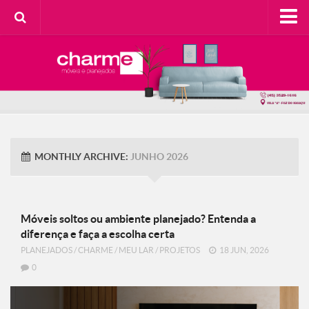
HOME
SOBRE A CHARME
Categorias
Casa do Cliente
Decorando com Charme
MONTHLY ARCHIVE:
JUNHO 2026
Design Consciente
Detalhes Charmosos
Faça Você Mesma
Móveis soltos ou ambiente planejado? Entenda a
diferença e faça a escolha certa
Meu Lar
PLANEJADOS
/
CHARME
/
MEU LAR
/
PROJETOS
18 JUN, 2026
Na Cozinha
0
Contato