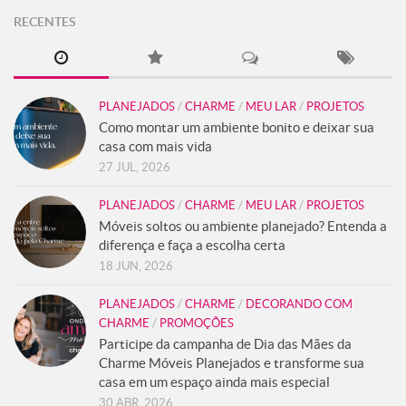
RECENTES
PLANEJADOS
/
CHARME
/
MEU LAR
/
PROJETOS
Como montar um ambiente bonito e deixar sua
casa com mais vida
27 JUL, 2026
PLANEJADOS
/
CHARME
/
MEU LAR
/
PROJETOS
Móveis soltos ou ambiente planejado? Entenda a
diferença e faça a escolha certa
18 JUN, 2026
PLANEJADOS
/
CHARME
/
DECORANDO COM
CHARME
/
PROMOÇÕES
Participe da campanha de Dia das Mães da
Charme Móveis Planejados e transforme sua
casa em um espaço ainda mais especial
30 ABR, 2026