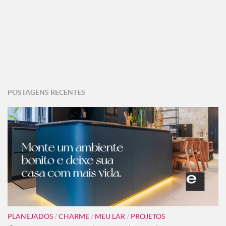
POSTAGENS RECENTES
PLANEJADOS
/
CHARME
/
MEU LAR
/
PROJETOS