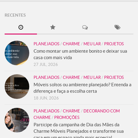
RECENTES
PLANEJADOS
/
CHARME
/
MEU LAR
/
PROJETOS
Como montar um ambiente bonito e deixar sua
casa com mais vida
27 JUL, 2026
PLANEJADOS
/
CHARME
/
MEU LAR
/
PROJETOS
Móveis soltos ou ambiente planejado? Entenda a
diferença e faça a escolha certa
18 JUN, 2026
PLANEJADOS
/
CHARME
/
DECORANDO COM
CHARME
/
PROMOÇÕES
Participe da campanha de Dia das Mães da
Charme Móveis Planejados e transforme sua
casa em um espaço ainda mais especial