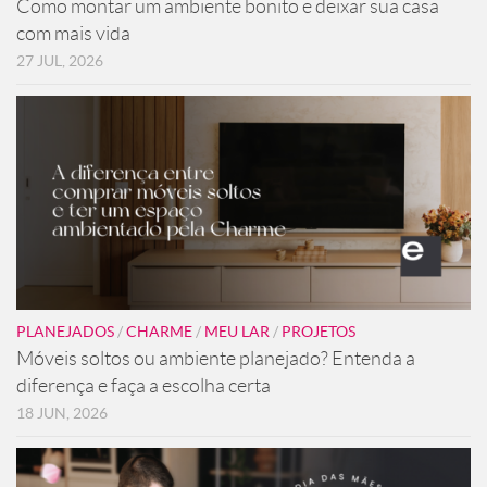
Como montar um ambiente bonito e deixar sua casa
com mais vida
27 JUL, 2026
PLANEJADOS
/
CHARME
/
MEU LAR
/
PROJETOS
Móveis soltos ou ambiente planejado? Entenda a
diferença e faça a escolha certa
18 JUN, 2026