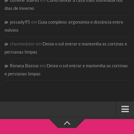
Gislene Soares
em
Como deixar a casa mais iluminada nos
dias de inverno
jessady95
em
Guia completo: ergonomia e distância entre
móveis
charmedolar
em
Deixe o sol entrar e mantenha as cortinas e
persianas limpas
Renata Bastos
em
Deixe o sol entrar e mantenha as cortinas
e persianas limpas
HOME
SOBRE A CHARME