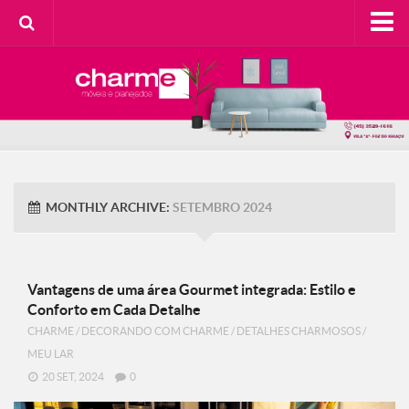
HOME
SOBRE A CHARME
Categorias
Casa do Cliente
Decorando com Charme
MONTHLY ARCHIVE:
SETEMBRO 2024
Design Consciente
Detalhes Charmosos
Faça Você Mesma
Vantagens de uma área Gourmet integrada: Estilo e
Conforto em Cada Detalhe
Meu Lar
CHARME
/
DECORANDO COM CHARME
/
DETALHES CHARMOSOS
/
Na Cozinha
MEU LAR
Contato
20 SET, 2024
0